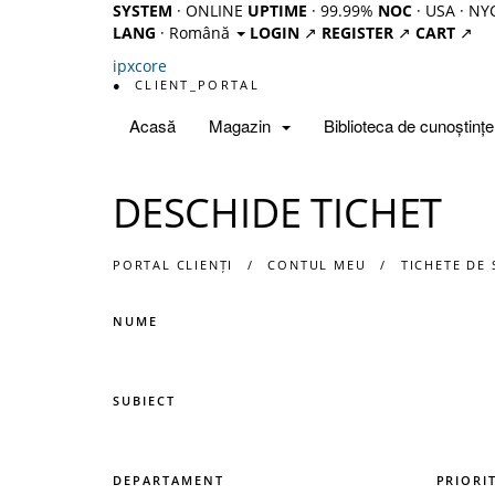
SYSTEM
· ONLINE
UPTIME
· 99.99%
NOC
· USA · NY
LANG
· Română
LOGIN
↗
REGISTER
↗
CART
↗
ipx
core
●
CLIENT_PORTAL
Acasă
Magazin
Biblioteca de cunoștințe
DESCHIDE TICHET
PORTAL CLIENȚI
CONTUL MEU
TICHETE DE
NUME
SUBIECT
DEPARTAMENT
PRIORI