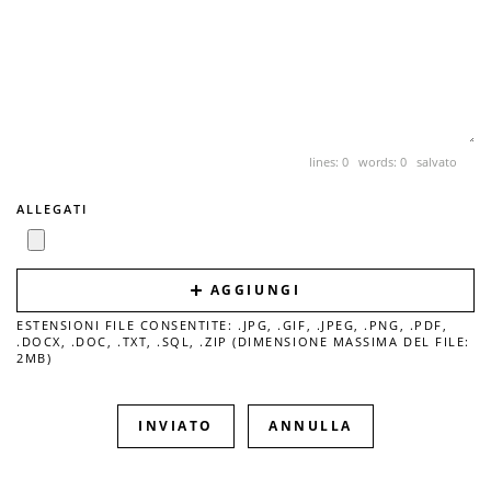
lines: 0 words: 0
salvato
ALLEGATI
AGGIUNGI
ESTENSIONI FILE CONSENTITE: .JPG, .GIF, .JPEG, .PNG, .PDF,
.DOCX, .DOC, .TXT, .SQL, .ZIP (DIMENSIONE MASSIMA DEL FILE:
2MB)
ANNULLA