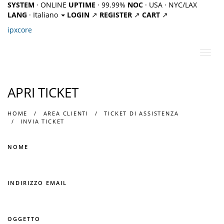
SYSTEM
· ONLINE
UPTIME
· 99.99%
NOC
· USA · NYC/LAX
LANG
· Italiano
LOGIN
↗
REGISTER
↗
CART
↗
ipx
core
Attiv
Navi
APRI TICKET
HOME
AREA CLIENTI
TICKET DI ASSISTENZA
INVIA TICKET
NOME
INDIRIZZO EMAIL
OGGETTO