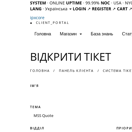
SYSTEM
· ONLINE
UPTIME
· 99.99%
NOC
· USA · NY
LANG
· Українська
LOGIN
↗
REGISTER
↗
CART
ipx
core
●
CLIENT_PORTAL
Головна
Магазин
База знань
Стат
ВІДКРИТИ ТІКЕТ
ГОЛОВНА
ПАНЕЛЬ КЛІЄНТА
СИСТЕМА ТІКЕ
ІМ’Я
ТЕМА
ВІДДІЛ
ПРІОРИ