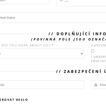
DOPLŇUJÍCÍ INF
(POVINNÁ POLE JSOU OZNA
 DID YOU HEAR ABOUT US? *
AGREEM
I UNDER
ENGLISH
ZABEZPEČENÍ 
EROVAT HESLO