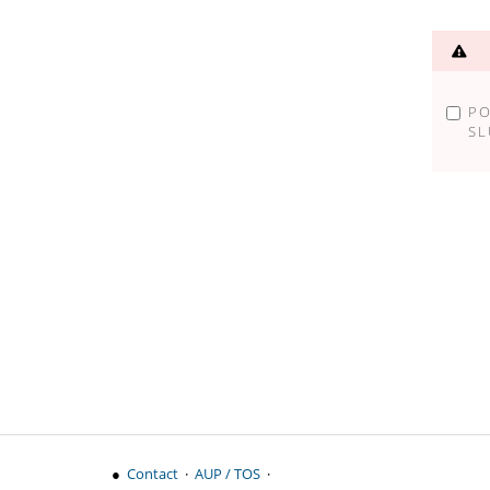
P
PO
SL
●
Contact
·
AUP / TOS
·