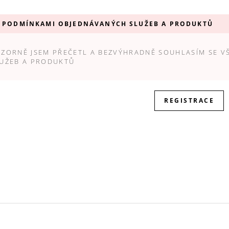
ODMÍNKAMI OBJEDNÁVANÝCH SLUŽEB A PRODUKTŮ
ZORNĚ JSEM PŘEČETL A BEZVÝHRADNĚ SOUHLASÍM SE V
UŽEB A PRODUKTŮ