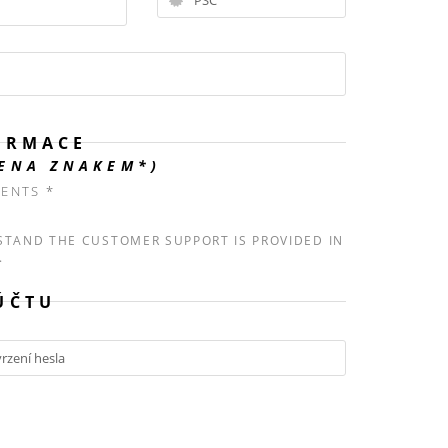
ORMACE
ČENA ZNAKEM*)
ENTS *
STAND THE CUSTOMER SUPPORT IS PROVIDED IN
.
ÚČTU
Síla hesla: Zadejte heslo