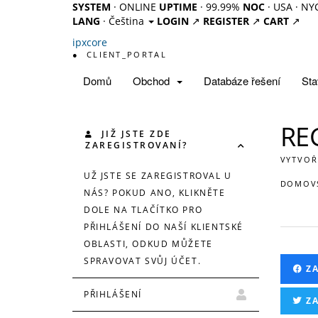
SYSTEM
· ONLINE
UPTIME
· 99.99%
NOC
· USA · NY
LANG
· Čeština
LOGIN
↗
REGISTER
↗
CART
↗
ipx
core
●
CLIENT_PORTAL
Domů
Obchod
Databáze řešení
Sta
RE
JIŽ JSTE ZDE
ZAREGISTROVANÍ?
VYTVOŘ
UŽ JSTE SE ZAREGISTROVAL U
DOMOVS
NÁS? POKUD ANO, KLIKNĚTE
DOLE NA TLAČÍTKO PRO
PŘIHLÁŠENÍ DO NAŠÍ KLIENTSKÉ
OBLASTI, ODKUD MŮŽETE
SPRAVOVAT SVŮJ ÚČET.
Z
PŘIHLÁŠENÍ
Z