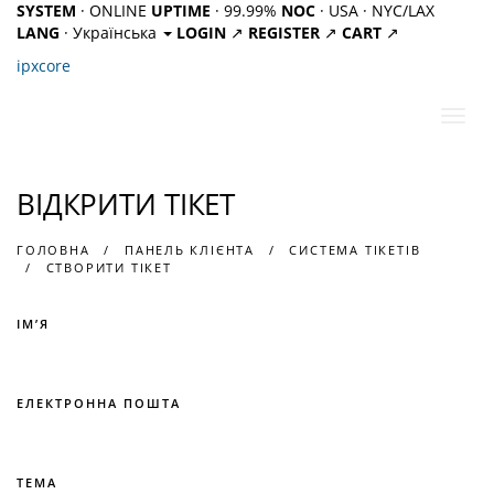
SYSTEM
· ONLINE
UPTIME
· 99.99%
NOC
· USA · NYC/LAX
LANG
· Українська
LOGIN
↗
REGISTER
↗
CART
↗
ipx
core
Пере
наві
ВІДКРИТИ ТІКЕТ
ГОЛОВНА
ПАНЕЛЬ КЛІЄНТА
СИСТЕМА ТІКЕТІВ
СТВОРИТИ ТІКЕТ
ІМ’Я
ЕЛЕКТРОННА ПОШТА
ТЕМА