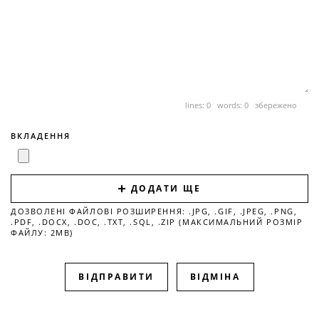
lines: 0 words: 0
збережено
ВКЛАДЕННЯ
ДОДАТИ ЩЕ
ДОЗВОЛЕНІ ФАЙЛОВІ РОЗШИРЕННЯ: .JPG, .GIF, .JPEG, .PNG,
.PDF, .DOCX, .DOC, .TXT, .SQL, .ZIP (МАКСИМАЛЬНИЙ РОЗМІР
ФАЙЛУ: 2MB)
ВІДМІНА