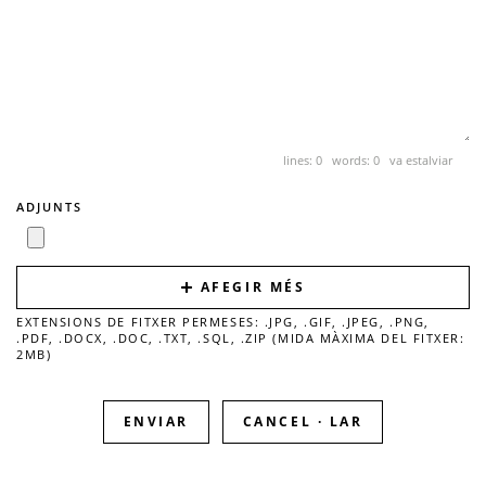
lines: 0 words: 0
va estalviar
ADJUNTS
AFEGIR MÉS
EXTENSIONS DE FITXER PERMESES: .JPG, .GIF, .JPEG, .PNG,
.PDF, .DOCX, .DOC, .TXT, .SQL, .ZIP (MIDA MÀXIMA DEL FITXER:
2MB)
CANCEL · LAR