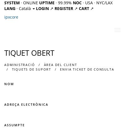
SYSTEM
· ONLINE
UPTIME
· 99.99%
NOC
· USA · NYC/LAX
LANG
· Català
LOGIN
↗
REGISTER
↗
CART
↗
ipx
core
Canv
la
nave
TIQUET OBERT
ADMINISTRACIÓ
ÀREA DEL CLIENT
TIQUETS DE SUPORT
ENVIA TICKET DE CONSULTA
NOM
ADREÇA ELECTRÒNICA
ASSUMPTE