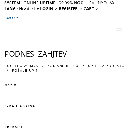
SYSTEM
· ONLINE
UPTIME
· 99.99%
NOC
· USA · NYC/LAX
LANG
· Hrvatski
LOGIN
↗
REGISTER
↗
CART
↗
ipx
core
Preba
navig
PODNESI ZAHJTEV
POČETNA WHMCS
KORISNIČKI DIO
UPITI ZA PODRŠKU
POŠALJI UPIT
NAZIV
E-MAIL ADRESA
PREDMET