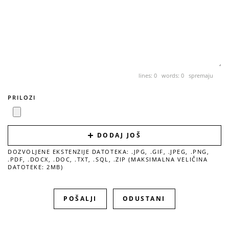
lines: 0 words: 0
spremaju
PRILOZI
DODAJ JOŠ
DOZVOLJENE EKSTENZIJE DATOTEKA: .JPG, .GIF, .JPEG, .PNG,
.PDF, .DOCX, .DOC, .TXT, .SQL, .ZIP (MAKSIMALNA VELIČINA
DATOTEKE: 2MB)
ODUSTANI