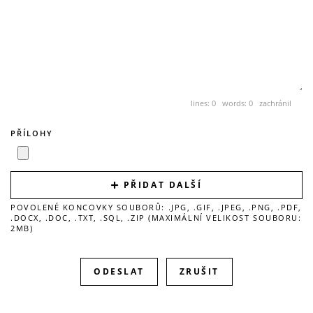
lines: 0 words: 0
zachránil
PŘÍLOHY
PŘIDAT DALŠÍ
POVOLENÉ KONCOVKY SOUBORŮ: .JPG, .GIF, .JPEG, .PNG, .PDF,
.DOCX, .DOC, .TXT, .SQL, .ZIP (MAXIMÁLNÍ VELIKOST SOUBORU:
2MB)
ZRUŠIT