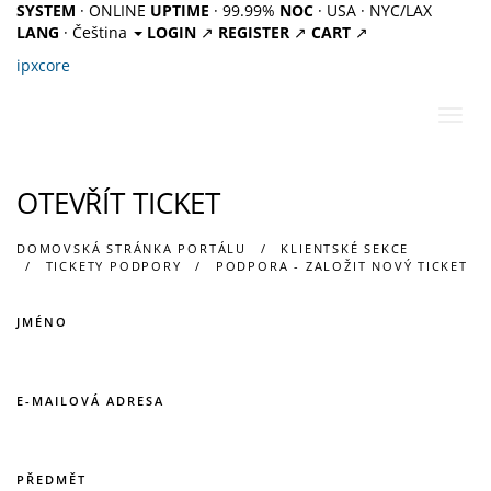
SYSTEM
· ONLINE
UPTIME
· 99.99%
NOC
· USA · NYC/LAX
LANG
· Čeština
LOGIN
↗
REGISTER
↗
CART
↗
ipx
core
Přep
navig
OTEVŘÍT TICKET
DOMOVSKÁ STRÁNKA PORTÁLU
KLIENTSKÉ SEKCE
TICKETY PODPORY
PODPORA - ZALOŽIT NOVÝ TICKET
JMÉNO
E-MAILOVÁ ADRESA
PŘEDMĚT