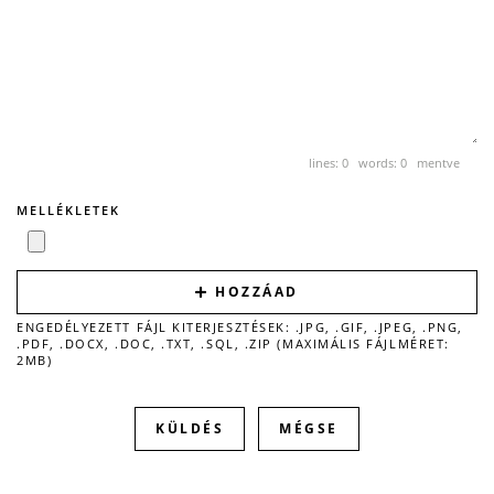
lines: 0 words: 0
mentve
MELLÉKLETEK
HOZZÁAD
ENGEDÉLYEZETT FÁJL KITERJESZTÉSEK: .JPG, .GIF, .JPEG, .PNG,
.PDF, .DOCX, .DOC, .TXT, .SQL, .ZIP (MAXIMÁLIS FÁJLMÉRET:
2MB)
MÉGSE