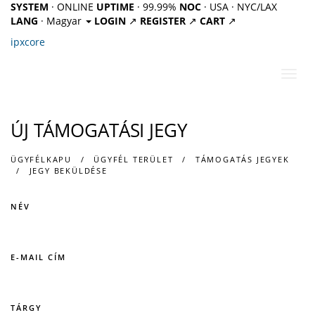
SYSTEM
· ONLINE
UPTIME
· 99.99%
NOC
· USA · NYC/LAX
LANG
· Magyar
LOGIN
↗
REGISTER
↗
CART
↗
ipx
core
Váltá
a
navig
ÚJ TÁMOGATÁSI JEGY
ÜGYFÉLKAPU
ÜGYFÉL TERÜLET
TÁMOGATÁS JEGYEK
JEGY BEKÜLDÉSE
NÉV
E-MAIL CÍM
TÁRGY