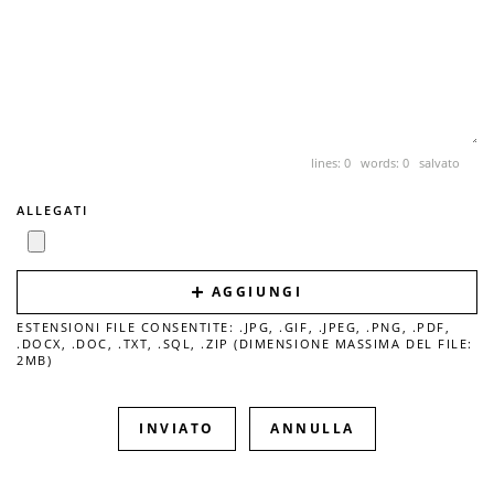
lines: 0 words: 0
salvato
ALLEGATI
AGGIUNGI
ESTENSIONI FILE CONSENTITE: .JPG, .GIF, .JPEG, .PNG, .PDF,
.DOCX, .DOC, .TXT, .SQL, .ZIP (DIMENSIONE MASSIMA DEL FILE:
2MB)
ANNULLA