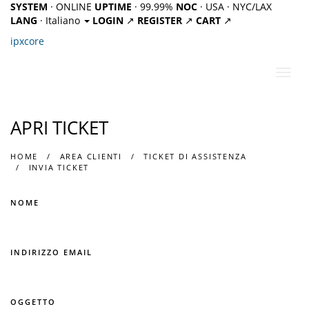
SYSTEM
· ONLINE
UPTIME
· 99.99%
NOC
· USA · NYC/LAX
LANG
· Italiano
LOGIN
↗
REGISTER
↗
CART
↗
ipx
core
Attiv
Navi
APRI TICKET
HOME
AREA CLIENTI
TICKET DI ASSISTENZA
INVIA TICKET
NOME
INDIRIZZO EMAIL
OGGETTO