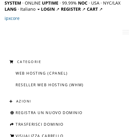
SYSTEM
· ONLINE
UPTIME
· 99.99%
NOC
· USA · NYC/LAX
LANG
· Italiano
LOGIN
↗
REGISTER
↗
CART
↗
ipx
core
Attiv
Navi
CATEGORIE
WEB HOSTING (CPANEL)
RESELLER WEB HOSTING (WHM)
AZIONI
REGISTRA UN NUOVO DOMINIO
TRASFERISCI DOMINIO
VISUALIZZA CARRELLO