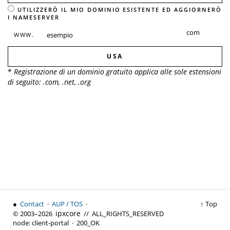
UTILIZZERÒ IL MIO DOMINIO ESISTENTE ED AGGIORNERÒ
I NAMESERVER
WWW.
USA
*
Registrazione di un dominio gratuito applica alle sole estensioni
di seguito: .com, .net, .org
●
Contact
·
AUP / TOS
·
↑ Top
ipx
core
© 2003–2026
// ALL_RIGHTS_RESERVED
node:
client-portal ·
200_OK