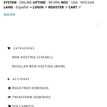
SYSTEM
· ONLINE
UPTIME
· 99.99%
NOC
· USA · NYC/LAX
LANG
· Español
LOGIN
↗
REGISTER
↗
CART
↗
ipx
core
Alter
Nave
CATEGORÍAS
WEB HOSTING (CPANEL)
RESELLER WEB HOSTING (WHM)
ACCIONES
REGISTRAR DOMINIOS
TRANSFERIR DOMINIOS
VER CARRITO