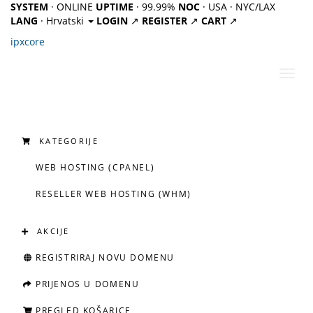
SYSTEM
· ONLINE
UPTIME
· 99.99%
NOC
· USA · NYC/LAX
LANG
· Hrvatski
LOGIN
↗
REGISTER
↗
CART
↗
ipx
core
Preba
navig
KATEGORIJE
WEB HOSTING (CPANEL)
RESELLER WEB HOSTING (WHM)
AKCIJE
REGISTRIRAJ NOVU DOMENU
PRIJENOS U DOMENU
PREGLED KOŠARICE