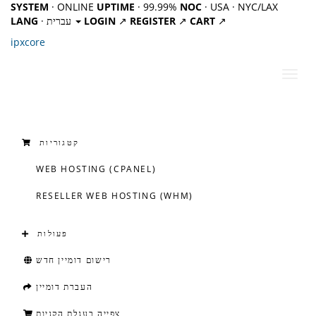
SYSTEM
· ONLINE
UPTIME
· 99.99%
NOC
· USA · NYC/LAX
↗
CART
↗
REGISTER
↗
LOGIN
· עברית
LANG
ipx
core
פעלת
ניווט
קטגוריות
WEB HOSTING (CPANEL)
RESELLER WEB HOSTING (WHM)
פעולות
רישום דומיין חדש
העברת דומיין
צפייה בעגלת הקניות