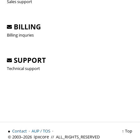
Sales support
BILLING
Billing inquries
SUPPORT
Technical support
●
Contact
·
AUP / TOS
·
↑ Top
ipx
core
© 2003–2026
// ALL_RIGHTS_RESERVED