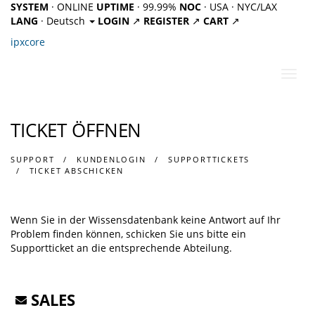
SYSTEM
· ONLINE
UPTIME
· 99.99%
NOC
· USA · NYC/LAX
LANG
· Deutsch
LOGIN
↗
REGISTER
↗
CART
↗
ipx
core
Navig
ein-/
TICKET ÖFFNEN
SUPPORT
KUNDENLOGIN
SUPPORTTICKETS
TICKET ABSCHICKEN
Wenn Sie in der Wissensdatenbank keine Antwort auf Ihr
Problem finden können, schicken Sie uns bitte ein
Supportticket an die entsprechende Abteilung.
SALES