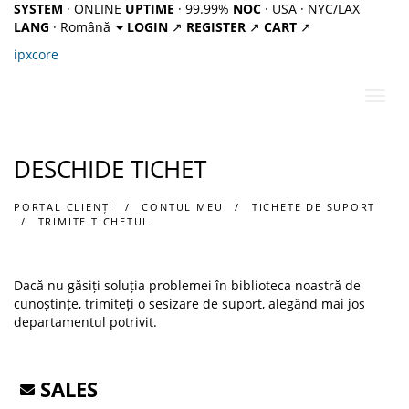
SYSTEM
· ONLINE
UPTIME
· 99.99%
NOC
· USA · NYC/LAX
LANG
· Română
LOGIN
↗
REGISTER
↗
CART
↗
ipx
core
Navi
Toggl
DESCHIDE TICHET
PORTAL CLIENȚI
CONTUL MEU
TICHETE DE SUPORT
TRIMITE TICHETUL
Dacă nu găsiți soluția problemei în biblioteca noastră de
cunoștințe, trimiteți o sesizare de suport, alegând mai jos
departamentul potrivit.
SALES