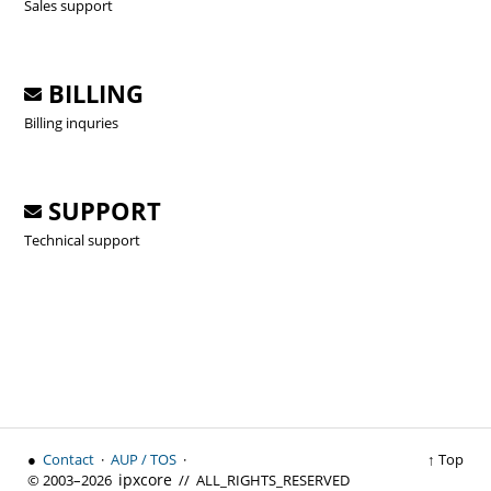
Sales support
BILLING
Billing inquries
SUPPORT
Technical support
●
Contact
·
AUP / TOS
·
↑ Top
ipx
core
© 2003–2026
// ALL_RIGHTS_RESERVED