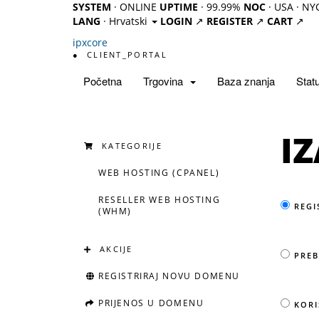
SYSTEM
· ONLINE
UPTIME
· 99.99%
NOC
· USA · NY
LANG
· Hrvatski
LOGIN
↗
REGISTER
↗
CART
↗
ipx
core
●
CLIENT_PORTAL
Početna
Trgovina
Baza znanja
Stat
IZ
KATEGORIJE
WEB HOSTING (CPANEL)
RESELLER WEB HOSTING
REGI
(WHM)
AKCIJE
PREB
REGISTRIRAJ NOVU DOMENU
PRIJENOS U DOMENU
KORI