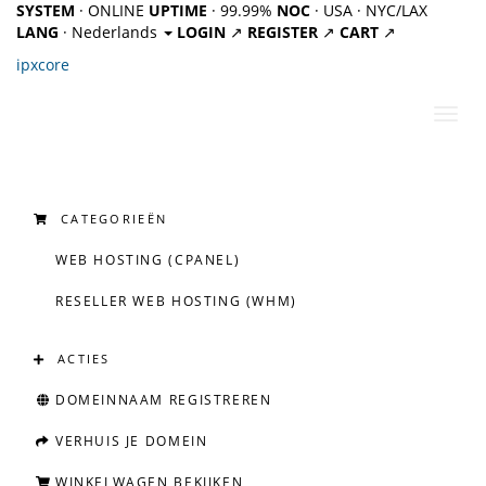
SYSTEM
· ONLINE
UPTIME
· 99.99%
NOC
· USA · NYC/LAX
LANG
· Nederlands
LOGIN
↗
REGISTER
↗
CART
↗
ipx
core
Navig
in-/u
CATEGORIEËN
WEB HOSTING (CPANEL)
RESELLER WEB HOSTING (WHM)
ACTIES
DOMEINNAAM REGISTREREN
VERHUIS JE DOMEIN
WINKELWAGEN BEKIJKEN