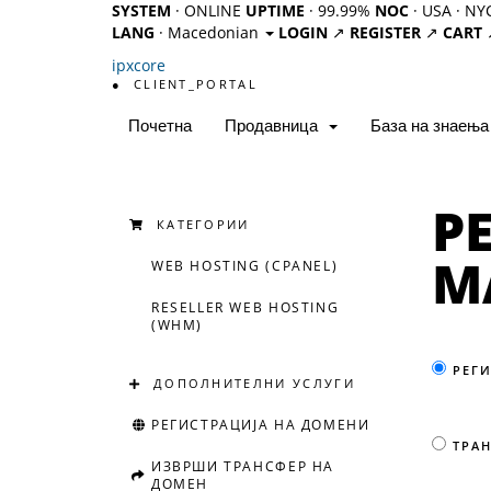
SYSTEM
· ONLINE
UPTIME
· 99.99%
NOC
· USA · NY
LANG
· Macedonian
LOGIN
↗
REGISTER
↗
CART
ipx
core
●
CLIENT_PORTAL
Почетна
Продавница
База на знаења
Р
КАТЕГОРИИ
М
WEB HOSTING (CPANEL)
RESELLER WEB HOSTING
(WHM)
РЕГ
ДОПОЛНИТЕЛНИ УСЛУГИ
РЕГИСТРАЦИЈА НА ДОМЕНИ
ТРАН
ИЗВРШИ ТРАНСФЕР НА
ДОМЕН