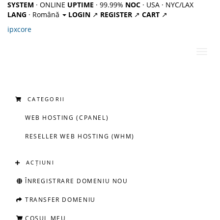
SYSTEM
· ONLINE
UPTIME
· 99.99%
NOC
· USA · NYC/LAX
LANG
· Română
LOGIN
↗
REGISTER
↗
CART
↗
ipx
core
Navi
Toggl
CATEGORII
WEB HOSTING (CPANEL)
RESELLER WEB HOSTING (WHM)
ACȚIUNI
ÎNREGISTRARE DOMENIU NOU
TRANSFER DOMENIU
COȘUL MEU