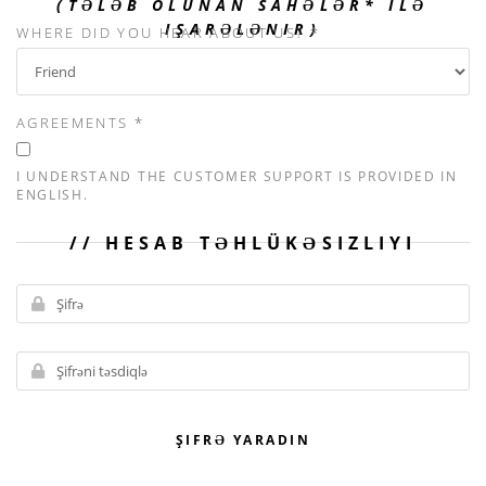
(TƏLƏB OLUNAN SAHƏLƏR* ILƏ
IŞARƏLƏNIR)
WHERE DID YOU HEAR ABOUT US? *
AGREEMENTS *
I UNDERSTAND THE CUSTOMER SUPPORT IS PROVIDED IN
ENGLISH.
HESAB TƏHLÜKƏSIZLIYI
ŞIFRƏ YARADIN