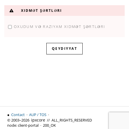
Şifrə təhlükəsizliyi: Şifrənizi daxil edin
XIDMƏT ŞƏRTLƏRI
OXUDUM VƏ RAZIYAM
XIDMƏT ŞƏRTLƏRI
●
Contact
·
AUP / TOS
·
↑ Top
ipx
core
© 2003–2026
// ALL_RIGHTS_RESERVED
node:
client-portal ·
200_OK