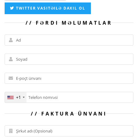
TWITTER VASITƏILƏ DAXIL OL
FƏRDI MƏLUMATLAR
+1
FAKTURA ÜNVANI