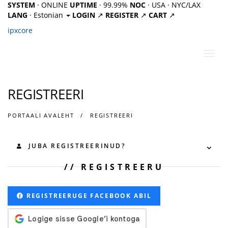
SYSTEM
· ONLINE
UPTIME
· 99.99%
NOC
· USA · NYC/LAX
LANG
· Estonian
LOGIN
↗
REGISTER
↗
CART
↗
ipx
core
Lülit
navig
REGISTREERI
PORTAALI AVALEHT
REGISTREERI
JUBA REGISTREERINUD?
REGISTREERU
REGISTREERUGE FACEBOOK ABIL