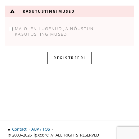
Salasõna tugevus: Sisesta salasõna
KASUTUSTINGIMUSED
MA OLEN LUGENUD JA NÕUSTUN
KASUTUSTINGIMUSED
●
Contact
·
AUP / TOS
·
↑ Top
ipx
core
© 2003–2026
// ALL_RIGHTS_RESERVED