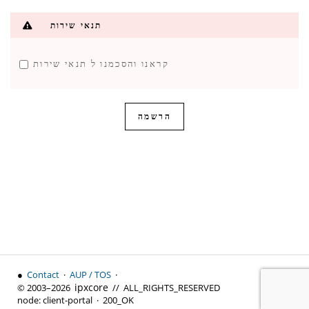
עוצמת הסיסמה: הזינו סיסמה
תנאי שירות
קראנו והסכמנו ל
תנאי שירות
●
Contact
·
AUP / TOS
·
↑ Top
ipx
core
© 2003–2026
// ALL_RIGHTS_RESERVED
node:
client-portal ·
200_OK