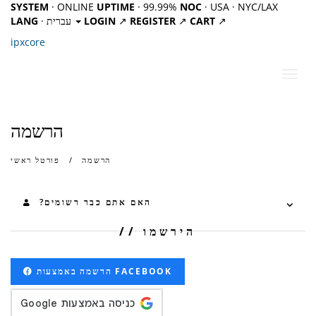
SYSTEM
· ONLINE
UPTIME
· 99.99%
NOC
· USA · NYC/LAX
LANG
· עברית
LOGIN
↗
REGISTER
↗
CART
↗
ipx
core
פעלת
ניווט
הרשמה
הרשמה
פורטל ראשי
?האם אתם כבר רשומים
הירשמו
הרשמה באמצעות FACEBOOK