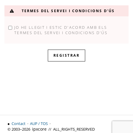
Seguretat de la contrasenya: Introduir una contrasenya
TERMES DEL SERVEI I CONDICIONS D'ÚS
JO HE LLEGIT I ESTIC D'ACORD AMB ELS
TERMES DEL SERVEI I CONDICIONS D'ÚS
●
Contact
·
AUP / TOS
·
↑ Top
ipx
core
© 2003–2026
// ALL_RIGHTS_RESERVED