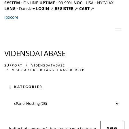
SYSTEM
· ONLINE
UPTIME
· 99.99%
NOC
· USA · NYC/LAX
LANG
· Dansk
LOGIN
↗
REGISTER
↗
CART
↗
ipx
core
Skift
navig
VIDENSDATABASE
SUPPORT
VIDENSDATABASE
VISER ARTIKLER TAGGET RASPBERRYPI
KATEGORIER