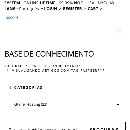
SYSTEM
· ONLINE
UPTIME
· 99.99%
NOC
· USA · NYC/LAX
LANG
· Português
LOGIN
↗
REGISTER
↗
CART
↗
ipx
core
Alter
nave
BASE DE CONHECIMENTO
SUPORTE
BASE DE CONHECIMENTO
VISUALIZANDO ARTIGOS COM TAG RASPBERRYPI
CATEGORIAS