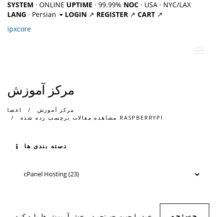
SYSTEM
· ONLINE
UPTIME
· 99.99%
NOC
· USA · NYC/LAX
LANG
· Persian
LOGIN
↗
REGISTER
↗
CART
↗
ipx
core
تغییر
ضعیت
اوبری
مرکز آموزش
مرکز آموزش
اعضا
مشاهده مقالات برچسب زده شده RASPBERRYPI
دسته بندی ها